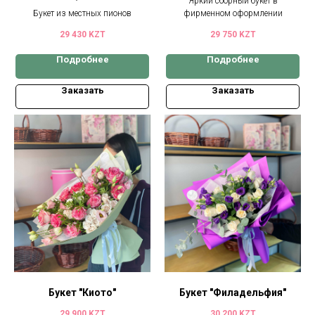
Яркий сборный букет в
Букет из местных пионов
фирменном оформлении
29 430
KZT
29 750
KZT
Подробнее
Подробнее
Заказать
Заказать
Букет "Киото"
Букет "Филадельфия"
29 900
KZT
30 200
KZT