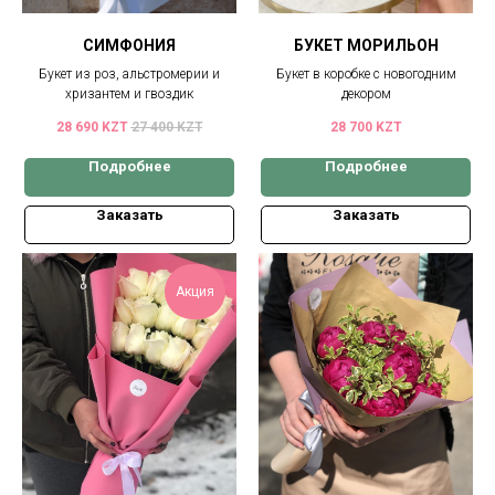
CИМФОНИЯ
БУКЕТ МОРИЛЬОН
Букет из роз, альстромерии и
Букет в коробке с новогодним
хризантем и гвоздик
декором
28 690
KZT
27 400
KZT
28 700
KZT
Подробнее
Подробнее
Заказать
Заказать
Акция