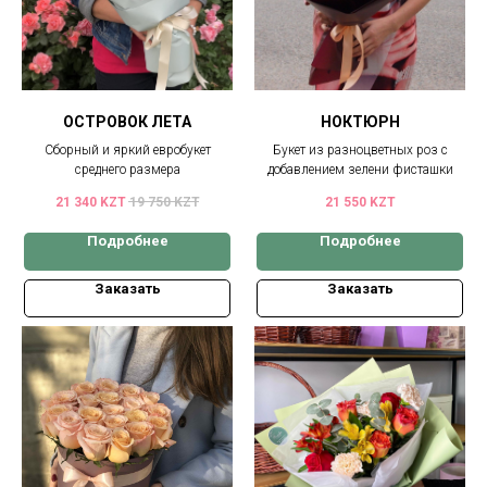
ОСТРОВОК ЛЕТА
НОКТЮРН
Сборный и яркий евробукет
Букет из разноцветных роз с
среднего размера
добавлением зелени фисташки
21 340
KZT
19 750
KZT
21 550
KZT
Подробнее
Подробнее
Заказать
Заказать