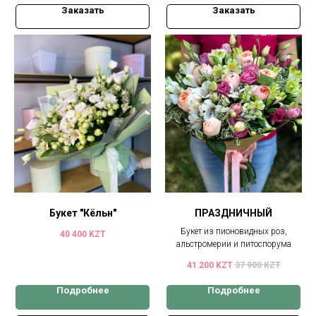
Заказать
Заказать
Букет "Кёльн"
ПРАЗДНИЧНЫЙ
Букет из пионовидных роз,
40 400
KZT
альстромерии и питоспорума
41 200
KZT
37 900
KZT
Подробнее
Подробнее