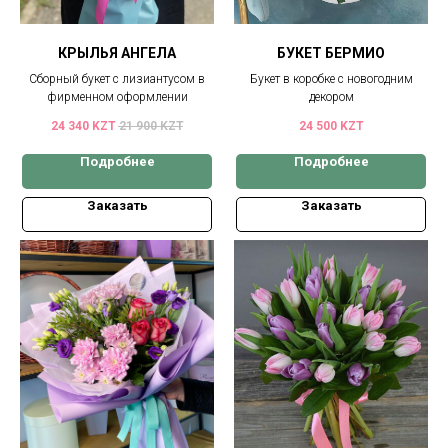
КРЫЛЬЯ АНГЕЛА
БУКЕТ БЕРМИО
Сборный букет с лизиантусом в
Букет в коробке с новогодним
фирменном оформлении
декором
24 340
KZT
21 900
KZT
24 500
KZT
Подробнее
Подробнее
Заказать
Заказать