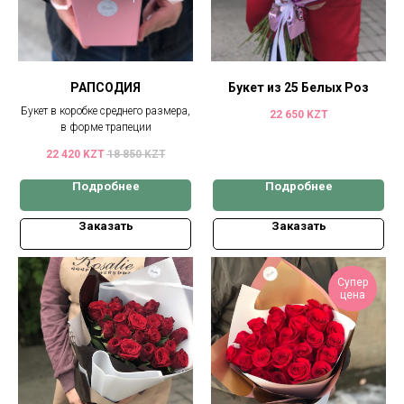
РАПСОДИЯ
Букет из 25 Белых Роз
Букет в коробке среднего размера,
22 650
KZT
в форме трапеции
22 420
KZT
18 850
KZT
Подробнее
Подробнее
Заказать
Заказать
Супер
цена